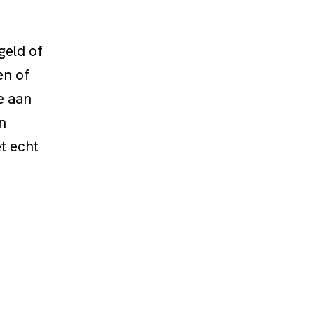
geld of
en of
e aan
n
t echt