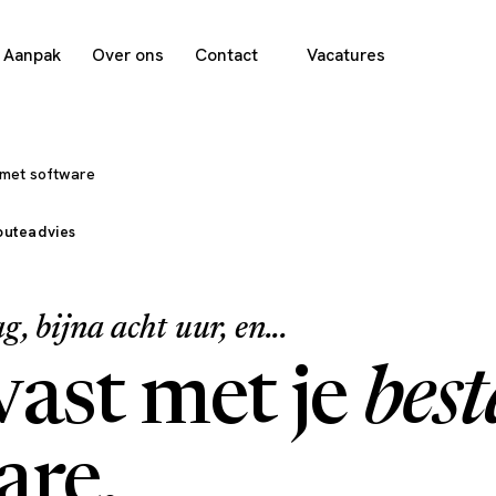
Aanpak
Over ons
Contact
Vacatures
 met software
outeadvies
, bijna acht uur, en...
 vast met je
bes
are.