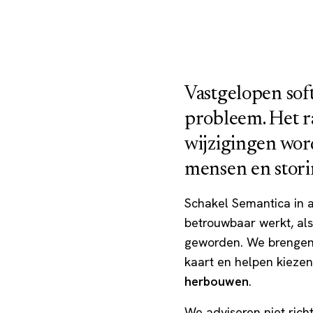
Vastgelopen soft
probleem. Het raa
wijzigingen word
mensen en stori
Schakel Semantica in a
betrouwbaar werkt, als
geworden. We brengen t
kaart en helpen kieze
herbouwen
.
We adviseren niet richt