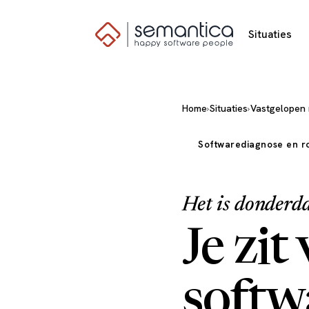
Situaties
Home
›
Situaties
›
Vastgelopen
Softwarediagnose en r
Het is donderdag
Je zit
softw