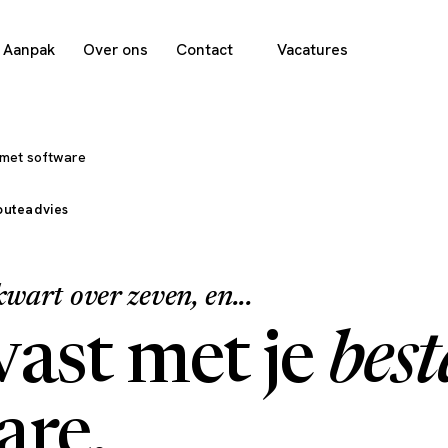
Aanpak
Over ons
Contact
Vacatures
 met software
outeadvies
kwart over zeven, en...
 vast met je
bes
are.