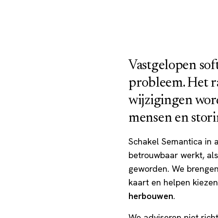
Vastgelopen soft
probleem. Het raa
wijzigingen word
mensen en stori
Schakel Semantica in a
betrouwbaar werkt, als
geworden. We brengen t
kaart en helpen kieze
herbouwen
.
We adviseren niet richt