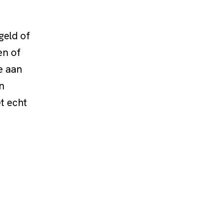
geld of
en of
e aan
n
t echt