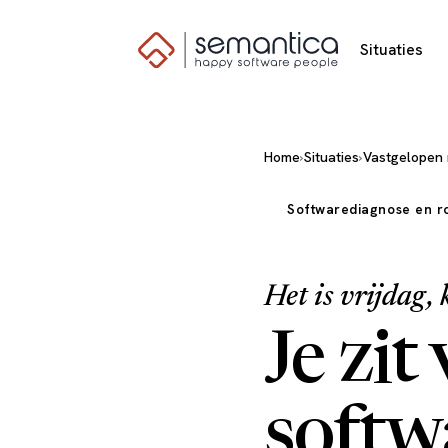
Situaties
Home
›
Situaties
›
Vastgelopen
Softwarediagnose en r
Het is vrijdag, 
Je zit
softw