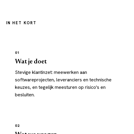
IN HET KORT
In het kort
01
Wat je doet
Stevige klantinzet: meewerken aan
softwareprojecten, leveranciers en technische
keuzes, en tegelijk meesturen op risico's en
besluiten.
02