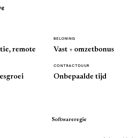
ng
BELONING
tie, remote
Vast + omzetbonus
CONTRACTDUUR
iesgroei
Onbepaalde tijd
Softwareregie