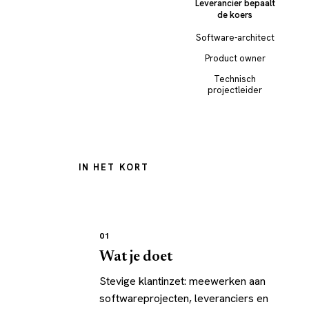
Leverancier bepaalt
de koers
Software-architect
Product owner
Technisch
projectleider
IN HET KORT
In het kort
01
Wat je doet
Stevige klantinzet: meewerken aan
softwareprojecten, leveranciers en