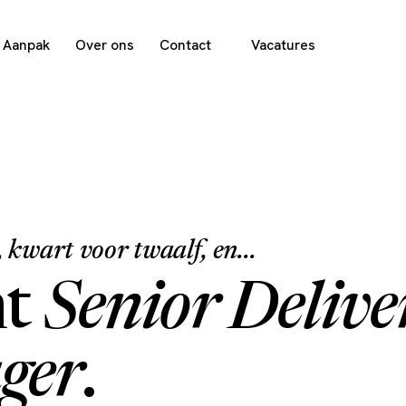
Aanpak
Over ons
Contact
Vacatures
 kwart voor twaalf, en...
nt
Senior Delive
ger
.